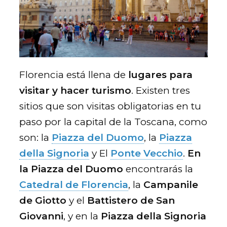
Florencia está llena de
lugares para
visitar y hacer turismo
. Existen tres
sitios que son visitas obligatorias en tu
paso por la capital de la Toscana, como
son: la
Piazza del Duomo
, la
Piazza
della Signoria
y El
Ponte Vecchio
.
En
la Piazza del Duomo
encontrarás la
Catedral de Florencia
, la
Campanile
de Giotto
y el
Battistero de San
Giovanni
, y en la
Piazza della Signoria