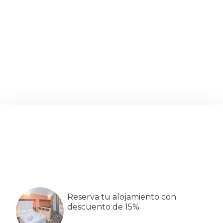
Barra
lateral
primaria
Reserva tu alojamiento con
descuento de 15%