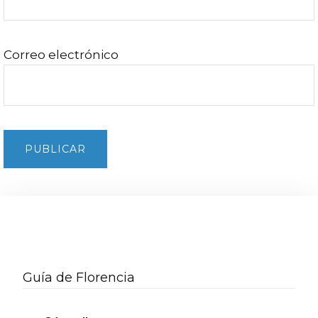
Correo electrónico
Barra
lateral
Guía de Florencia
secundaria