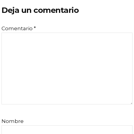
Interacciones
Deja un comentario
con
Comentario
*
los
lectores
Nombre