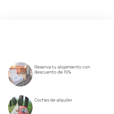
Barra
lateral
primaria
Reserva tu alojamiento con
descuento de 15%
Coches de alquiler