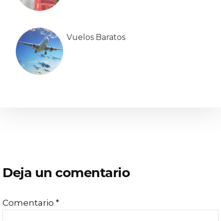
Vuelos Baratos
Interacciones
Deja un comentario
con
Comentario
*
los