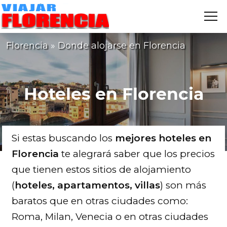
Me
VIAJAR
FLORENCIA
Florencia
»
Donde alojarse en Florencia
Hoteles en Florencia
Si estas buscando los
mejores hoteles en
Florencia
te alegrará saber que los precios
que tienen estos sitios de alojamiento
(
hoteles, apartamentos, villas
) son más
baratos que en otras ciudades como:
Roma, Milan, Venecia o en otras ciudades