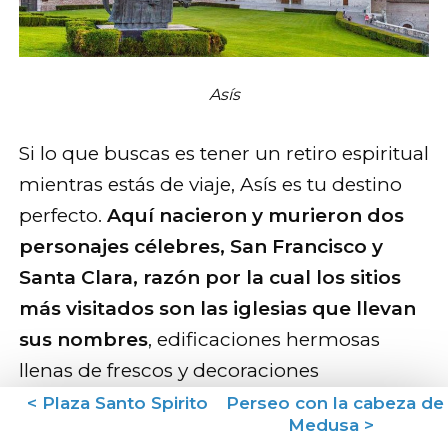
Asís
Si lo que buscas es tener un retiro espiritual
mientras estás de viaje, Asís es tu destino
perfecto.
Aquí nacieron y murieron dos
personajes célebres, San Francisco y
Santa Clara, razón por la cual los sitios
más visitados son las iglesias que llevan
sus nombres
, edificaciones hermosas
llenas de frescos y decoraciones
magníficas. No dejes de visitar también la
< Plaza Santo Spirito
Perseo con la cabeza de
Medusa >
Rocca Maggiore, una fortaleza que te da