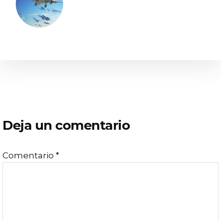
Interacciones
Deja un comentario
con
Comentario
*
los
lectores