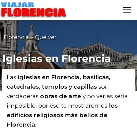
Me
VIAJAR
FLORENCIA
Florencia
»
Que ver
Iglesias en Florencia
Las
iglesias en Florencia, basílicas,
catedrales, templos y capillas
son
verdaderas
obras de arte
y no verlas sería
imposible, por eso te mostraremos
los
edificios religiosos más bellos de
Florencia
.