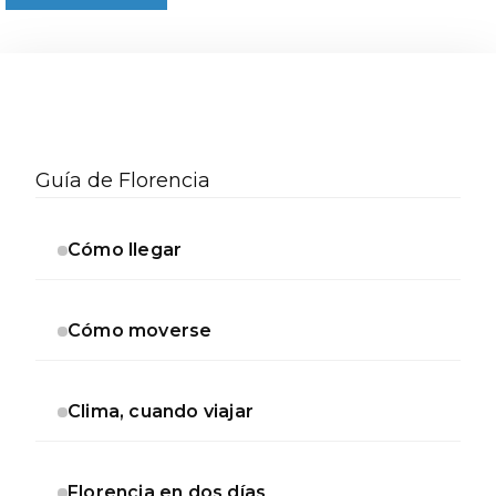
Barra
lateral
Guía de Florencia
secundaria
Cómo llegar
Cómo moverse
Clima, cuando viajar
Florencia en dos días