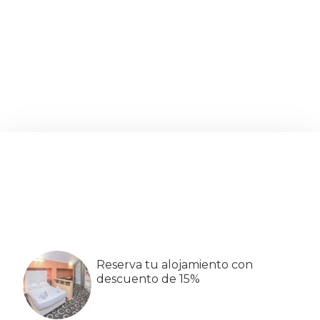
Barra
lateral
primaria
Reserva tu alojamiento con
descuento de 15%