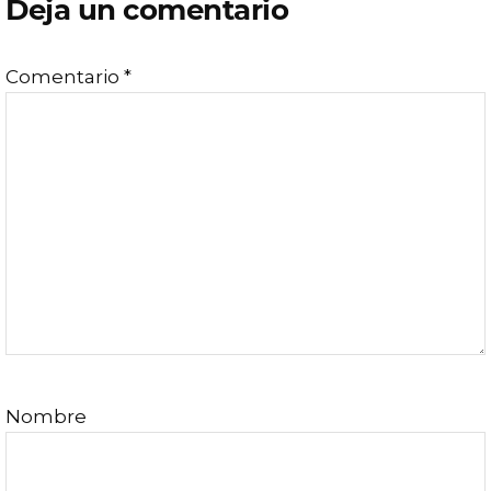
Deja un comentario
con
Comentario
*
los
lectores
Nombre