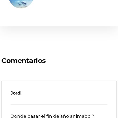
Interacciones
Comentarios
con
los
lectores
Jordi
Donde pasar el fin de año animado ?