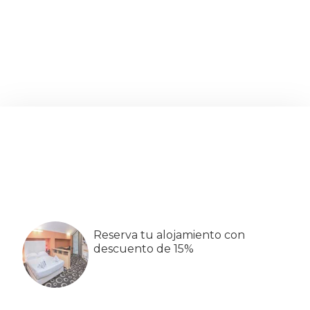
Barra
lateral
primaria
Reserva tu alojamiento con
descuento de 15%