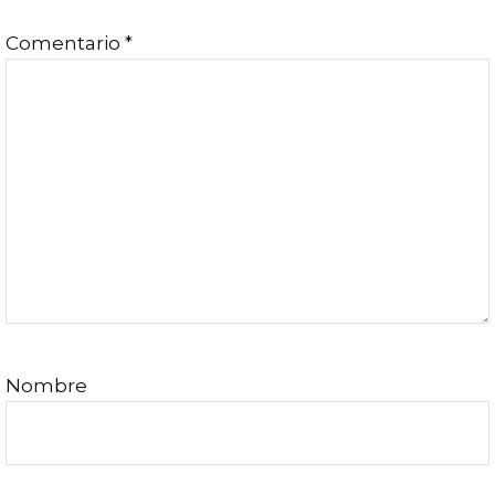
con
Comentario
*
los
lectores
Nombre