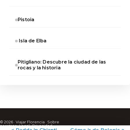
Pistoia
Isla de Elba
Pitigliano: Descubre la ciudad de las
rocas y la historia
© 2026 · Viajar Florencia ·
Sobre
nosotros
·
Legal
·
Privacidad
·
< Radda in Chianti
Cómo ir de Bolonia a
Contacto