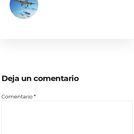
Interacciones
Deja un comentario
con
Comentario
*
los
lectores